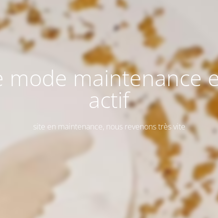
e mode maintenance e
actif
site en maintenance, nous revenons très vite